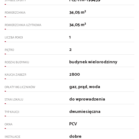
FCZ-MW-199459
SYMBOL OFERTY
34,05 m²
POWIERZCHNIA
34,05 m²
POWIERZCHNIA UŻYTKOWA
1
LICZBA POKOI
2
PIĘTRO
budynek wielorodzinny
RODZAJ BUDYNKU
2800
KAUCJA ZABEZP.
gaz, prąd, woda
OPŁATY WG LICZNIKÓW
do wprowadzenia
STAN LOKALU
dwumiesięczna
TYP KAUCJI
PCV
OKNA
dobre
INSTALACJE