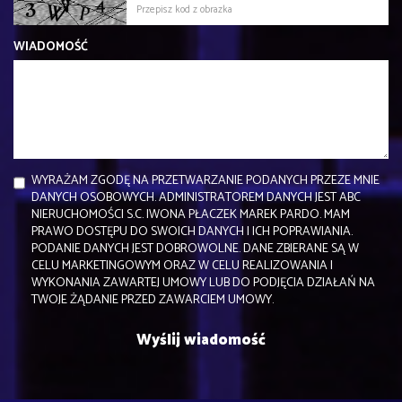
WIADOMOŚĆ
WYRAŻAM ZGODĘ NA PRZETWARZANIE PODANYCH PRZEZE MNIE
DANYCH OSOBOWYCH. ADMINISTRATOREM DANYCH JEST ABC
NIERUCHOMOŚCI S.C. IWONA PŁACZEK MAREK PARDO. MAM
PRAWO DOSTĘPU DO SWOICH DANYCH I ICH POPRAWIANIA.
PODANIE DANYCH JEST DOBROWOLNE. DANE ZBIERANE SĄ W
CELU MARKETINGOWYM ORAZ W CELU REALIZOWANIA I
WYKONANIA ZAWARTEJ UMOWY LUB DO PODJĘCIA DZIAŁAŃ NA
TWOJE ŻĄDANIE PRZED ZAWARCIEM UMOWY.