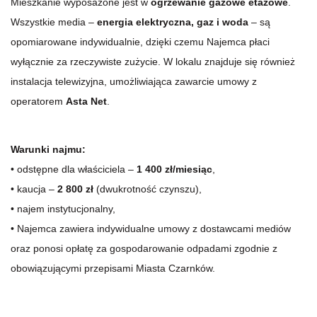
Mieszkanie wyposażone jest w
ogrzewanie gazowe etażowe
.
Wszystkie media –
energia elektryczna, gaz i woda
– są
opomiarowane indywidualnie, dzięki czemu Najemca płaci
wyłącznie za rzeczywiste zużycie. W lokalu znajduje się również
instalacja telewizyjna, umożliwiająca zawarcie umowy z
operatorem
Asta Net
.
Warunki najmu:
• odstępne dla właściciela –
1 400 zł/miesiąc
,
• kaucja –
2 800 zł
(dwukrotność czynszu),
• najem instytucjonalny,
• Najemca zawiera indywidualne umowy z dostawcami mediów
oraz ponosi opłatę za gospodarowanie odpadami zgodnie z
obowiązującymi przepisami Miasta Czarnków.