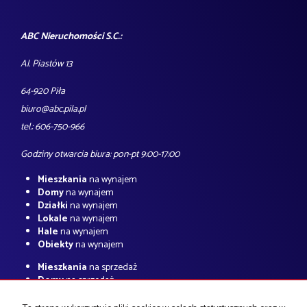
ABC Nieruchomości S.C.:
Al. Piastów 13
64-920 Piła
biuro@abc.pila.pl
tel.: 606-750-966
Godziny otwarcia biura: pon-pt 9:00-17:00
Mieszkania
na wynajem
Domy
na wynajem
Działki
na wynajem
Lokale
na wynajem
Hale
na wynajem
Obiekty
na wynajem
Mieszkania
na sprzedaż
Domy
na sprzedaż
Działki
na sprzedaż
Lokale
na sprzedaż