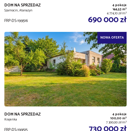
DOM NA SPRZEDAŻ
4 pokoje
2
144,53 m
Szamocin, Atanazyn
2
4 774,10 zł/m
690 000 zł
FRP-DS-199516
NOWA OFERTA
DOM NA SPRZEDAŻ
4 pokoje
2
100,00 m
Krajenka
2
7 300,00 zł/m
730 000 zł
FRP-DS-199515