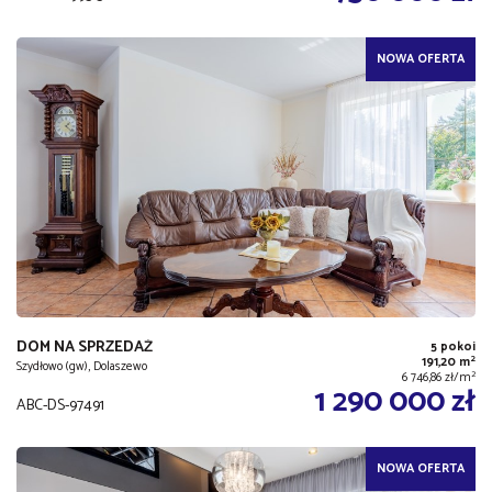
NOWA OFERTA
DOM NA SPRZEDAŻ
5 pokoi
2
191,20 m
Szydłowo (gw), Dolaszewo
2
6 746,86 zł/m
1 290 000 zł
ABC-DS-97491
NOWA OFERTA