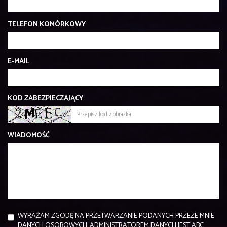
TELEFON KOMÓRKOWY
E-MAIL
KOD ZABEZPIECZAJĄCY
WIADOMOŚĆ
WYRAŻAM ZGODĘ NA PRZETWARZANIE PODANYCH PRZEZE MNIE
DANYCH OSOBOWYCH. ADMINISTRATOREM DANYCH JEST ABC