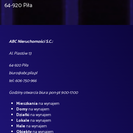
64-920 Piła
ABC Nieruchomości S.C.:
Al. Piastów 13
64-920 Piła
biuro@abc.pila.pl
tel.: 606-750-966
Godziny otwarcia biura: pon-pt 9:00-17:00
Mieszkania
na wynajem
Domy
na wynajem
Działki
na wynajem
Lokale
na wynajem
Hale
na wynajem
Obiekty
na wynajem