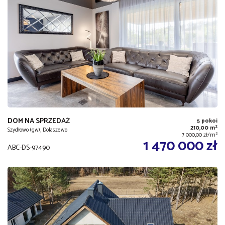
DOM NA SPRZEDAŻ
5 pokoi
2
210,00 m
Szydłowo (gw), Dolaszewo
2
7 000,00 zł/m
1 470 000 zł
ABC-DS-97490