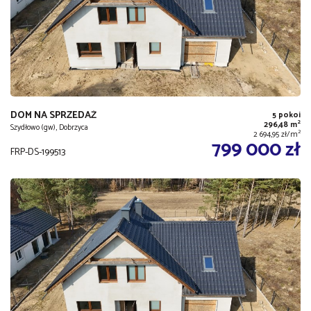
DOM NA SPRZEDAŻ
5 pokoi
2
296,48 m
Szydłowo (gw), Dobrzyca
2
2 694,95 zł/m
799 000 zł
FRP-DS-199513