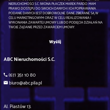
NIERUCHOMOŚCI S.C. IWONA PŁACZEK MAREK PARDO. MAM
PRAWO DOSTĘPU DO SWOICH DANYCH I ICH POPRAWIANIA.
PODANIE DANYCH JEST DOBROWOLNE. DANE ZBIERANE SĄ W
CELU MARKETINGOWYM ORAZ W CELU REALIZOWANIA I
WYKONANIA ZAWARTEJ UMOWY LUB DO PODJĘCIA DZIAŁAŃ NA
TWOJE ŻĄDANIE PRZED ZAWARCIEM UMOWY.
ABC Nieruchomości S.C.
(67) 351 10 80
biuro@abc.pila.pl
Al. Piastów 13.