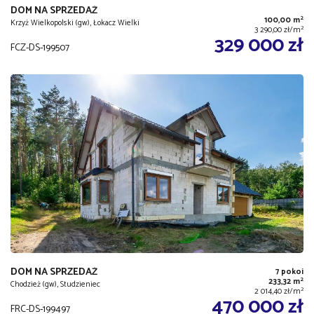
DOM NA SPRZEDAŻ
2
100,00 m
Krzyż Wielkopolski (gw), Łokacz Wielki
2
3 290,00 zł/m
329 000 zł
FCZ-DS-199507
DOM NA SPRZEDAŻ
7 pokoi
2
233,32 m
Chodzież (gw), Studzieniec
2
2 014,40 zł/m
470 000 zł
FRC-DS-199497