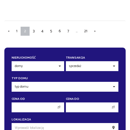
«
1
2
3
4
5
6
7
...
21
»
NIERUCHOMOŚĆ
TRANSAKCJA
TYP DOMU
CENA OD
CENA DO
zł
zł
150 000 zł
150 000 zł
LOKALIZACJA
200 000 zł
200 000 zł