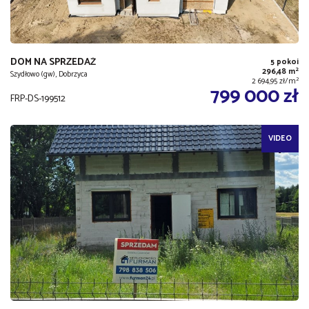
DOM NA SPRZEDAŻ
5 pokoi
2
296,48 m
Szydłowo (gw), Dobrzyca
2
2 694,95 zł/m
799 000 zł
FRP-DS-199512
VIDEO