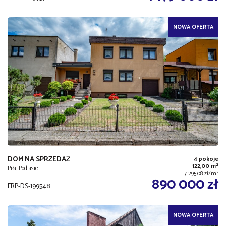
NOWA OFERTA
DOM NA SPRZEDAŻ
4 pokoje
2
122,00 m
Piła, Podlasie
2
7 295,08 zł/m
890 000 zł
FRP-DS-199548
NOWA OFERTA