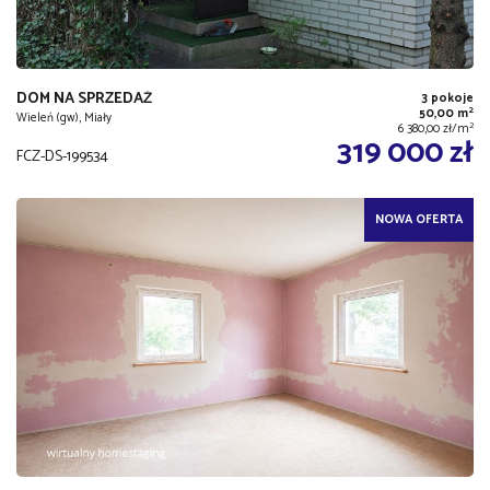
DOM NA SPRZEDAŻ
3 pokoje
2
50,00 m
Wieleń (gw), Miały
2
6 380,00 zł/m
319 000 zł
FCZ-DS-199534
NOWA OFERTA