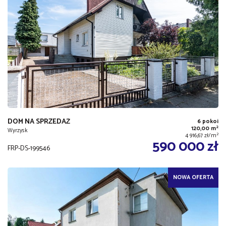
DOM NA SPRZEDAŻ
6 pokoi
2
120,00 m
Wyrzysk
2
4 916,67 zł/m
590 000 zł
FRP-DS-199546
NOWA OFERTA