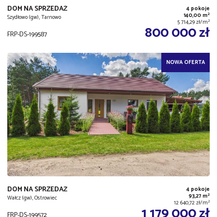
DOM NA SPRZEDAŻ
4 pokoje
2
140,00 m
Szydłowo (gw), Tarnowo
2
5 714,29 zł/m
800 000 zł
FRP-DS-199587
NOWA OFERTA
DOM NA SPRZEDAŻ
4 pokoje
2
93,27 m
Wałcz (gw), Ostrowiec
2
12 640,72 zł/m
1 179 000 zł
FRP-DS-199572