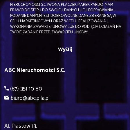
NIERUCHOMOŚCI S.C. IWONA PŁACZEK MAREK PARDO. MAM
PRAWO DOSTĘPU DO SWOICH DANYCH I ICH POPRAWIANIA.
PODANIE DANYCH JEST DOBROWOLNE. DANE ZBIERANE SĄ W
CELU MARKETINGOWYM ORAZ W CELU REALIZOWANIA I
WYKONANIA ZAWARTEJ UMOWY LUB DO PODJĘCIA DZIAŁAŃ NA
TWOJE ŻĄDANIE PRZED ZAWARCIEM UMOWY.
ABC Nieruchomości S.C.
(67) 351 10 80
biuro@abc.pila.pl
Al. Piastów 13.