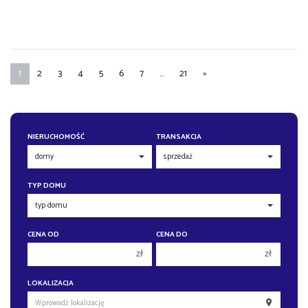
1
2
3
4
5
6
7
...
21
»
NIERUCHOMOŚĆ
TRANSAKCJA
TYP DOMU
CENA OD
CENA DO
zł
zł
150 000 zł
150 000 zł
LOKALIZACJA
200 000 zł
200 000 zł