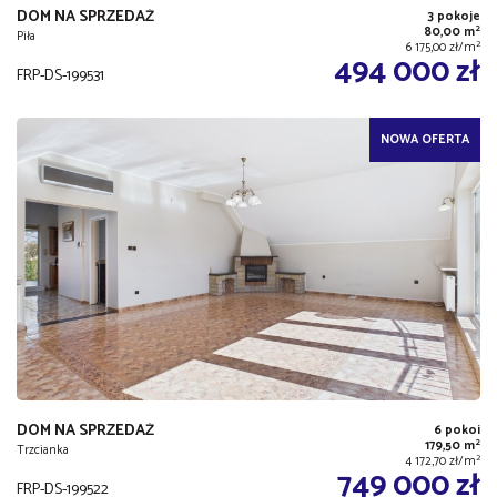
DOM NA SPRZEDAŻ
3 pokoje
2
80,00 m
Piła
2
6 175,00 zł/m
494 000 zł
FRP-DS-199531
NOWA OFERTA
DOM NA SPRZEDAŻ
6 pokoi
2
179,50 m
Trzcianka
2
4 172,70 zł/m
749 000 zł
FRP-DS-199522