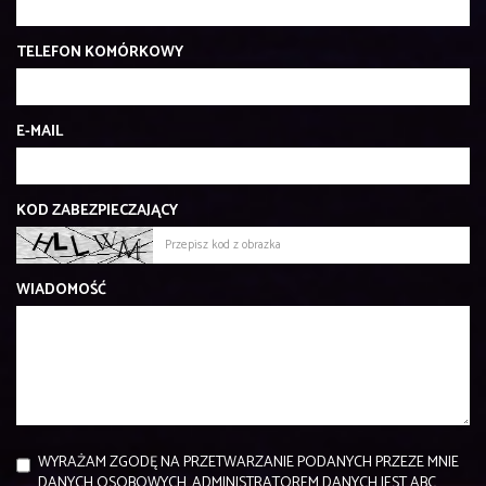
TELEFON KOMÓRKOWY
E-MAIL
KOD ZABEZPIECZAJĄCY
WIADOMOŚĆ
WYRAŻAM ZGODĘ NA PRZETWARZANIE PODANYCH PRZEZE MNIE
DANYCH OSOBOWYCH. ADMINISTRATOREM DANYCH JEST ABC