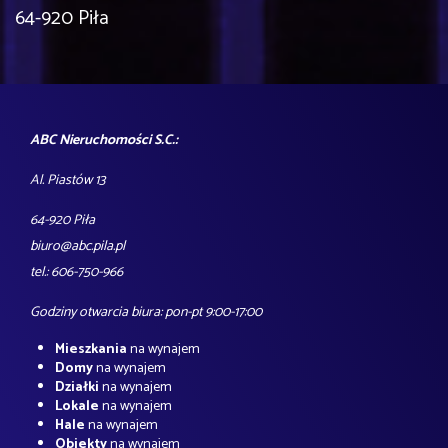
64-920 Piła
ABC Nieruchomości S.C.:
Al. Piastów 13
64-920 Piła
biuro@abc.pila.pl
tel.: 606-750-966
Godziny otwarcia biura: pon-pt 9:00-17:00
Mieszkania
na wynajem
Domy
na wynajem
Działki
na wynajem
Lokale
na wynajem
Hale
na wynajem
Obiekty
na wynajem