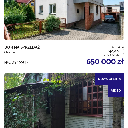
DOM NA SPRZEDAŻ
6 pokoi
2
140,00 m
Chodzież
2
4 642,86 zł/m
650 000 zł
FRC-DS-199544
NOWA OFERTA
VIDEO