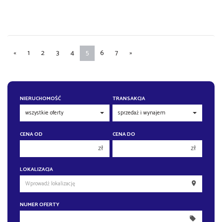
«
1
2
3
4
5
6
7
»
NIERUCHOMOŚĆ
TRANSAKCJA
CENA OD
CENA DO
zł
zł
150 000 zł
150 000 zł
LOKALIZACJA
200 000 zł
200 000 zł
250 000 zł
250 000 zł
NUMER OFERTY
300 000 zł
300 000 zł