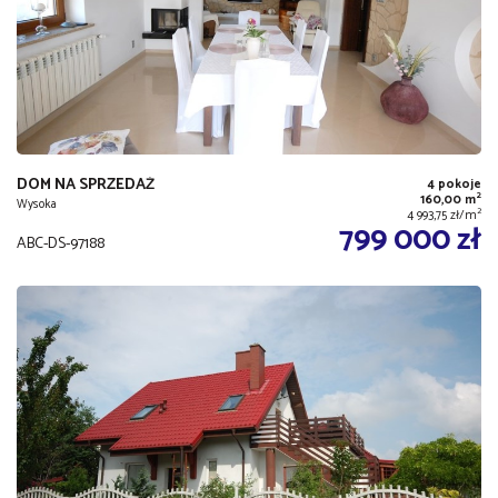
DOM NA SPRZEDAŻ
4 pokoje
2
160,00 m
Wysoka
2
4 993,75 zł/m
799 000 zł
ABC-DS-97188