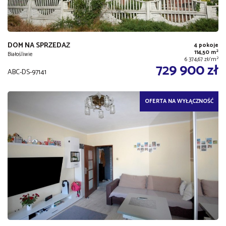
DOM NA SPRZEDAŻ
4 pokoje
2
114,50 m
Białośliwie
2
6 374,67 zł/m
729 900 zł
ABC-DS-97141
OFERTA NA WYŁĄCZNOŚĆ