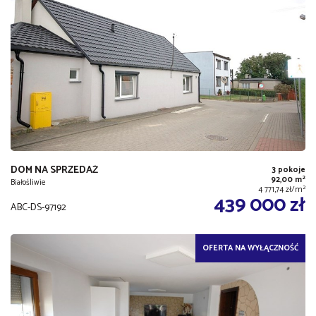
DOM NA SPRZEDAŻ
3 pokoje
2
92,00 m
Białośliwie
2
4 771,74 zł/m
439 000 zł
ABC-DS-97192
OFERTA NA WYŁĄCZNOŚĆ