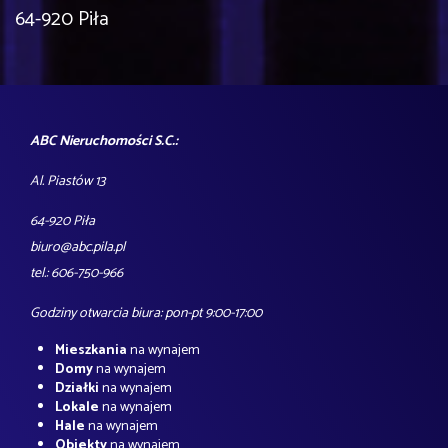
64-920 Piła
ABC Nieruchomości S.C.:
Al. Piastów 13
64-920 Piła
biuro@abc.pila.pl
tel.: 606-750-966
Godziny otwarcia biura: pon-pt 9:00-17:00
Mieszkania
na wynajem
Domy
na wynajem
Działki
na wynajem
Lokale
na wynajem
Hale
na wynajem
Obiekty
na wynajem