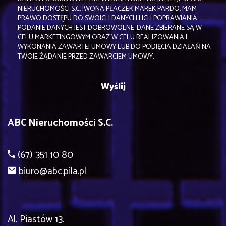
NIERUCHOMOŚCI S.C. IWONA PŁACZEK MAREK PARDO. MAM
PRAWO DOSTĘPU DO SWOICH DANYCH I ICH POPRAWIANIA.
PODANIE DANYCH JEST DOBROWOLNE. DANE ZBIERANE SĄ W
CELU MARKETINGOWYM ORAZ W CELU REALIZOWANIA I
WYKONANIA ZAWARTEJ UMOWY LUB DO PODJĘCIA DZIAŁAŃ NA
TWOJE ŻĄDANIE PRZED ZAWARCIEM UMOWY.
ABC Nieruchomości S.C.
(67) 351 10 80
biuro@abc.pila.pl
Al. Piastów 13.