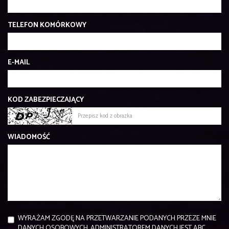
TELEFON KOMÓRKOWY
E-MAIL
KOD ZABEZPIECZAJĄCY
WIADOMOŚĆ
WYRAŻAM ZGODĘ NA PRZETWARZANIE PODANYCH PRZEZE MNIE
DANYCH OSOBOWYCH. ADMINISTRATOREM DANYCH JEST ABC