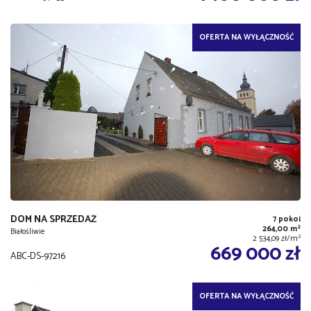
OFERTA NA WYŁĄCZNOŚĆ
DOM NA SPRZEDAŻ
7 pokoi
2
264,00 m
Białośliwie
2
2 534,09 zł/m
669 000 zł
ABC-DS-97216
OFERTA NA WYŁĄCZNOŚĆ