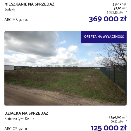
MIESZKANIE NA SPRZEDAŻ
3 pokoje
2
52,10 m
Budzyń
2
7 082,53 zł/m
369 000 zł
ABC-MS-97134
OFERTA NA WYŁĄCZNOŚĆ
DZIAŁKA NA SPRZEDAŻ
2
1 256,00 m
Krajenka (gw), Dolnik
2
99,52 zł/m
125 000 zł
ABC-GS-97101