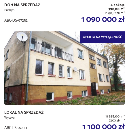
DOM NA SPRZEDAŻ
4 pokoje
2
390,00 m
Budzyń
2
2 794,87 zł/m
1 090 000 zł
ABC-DS-97252
OFERTA NA WYŁĄCZNOŚĆ
LOKAL NA SPRZEDAŻ
2
11 828,00 m
Wysoka
2
93,00 zł/m
1 100 000 zł
ABC-LS-97233