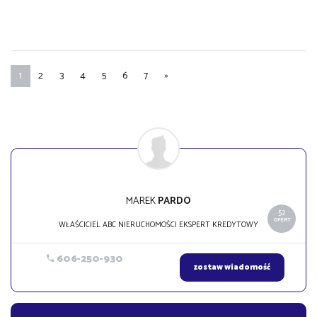
1
2
3
4
5
6
7
»
MAREK
PARDO
52
OFERT
WŁAŚCICIEL ABC NIERUCHOMOŚCI EKSPERT KREDYTOWY
606-250-930
zostaw wiadomość