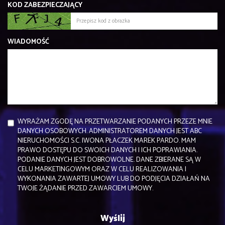
KOD ZABEZPIECZAJĄCY
WIADOMOŚĆ
WYRAŻAM ZGODĘ NA PRZETWARZANIE PODANYCH PRZEZE MNIE
DANYCH OSOBOWYCH. ADMINISTRATOREM DANYCH JEST ABC
NIERUCHOMOŚCI S.C. IWONA PŁACZEK MAREK PARDO. MAM
PRAWO DOSTĘPU DO SWOICH DANYCH I ICH POPRAWIANIA.
PODANIE DANYCH JEST DOBROWOLNE. DANE ZBIERANE SĄ W
CELU MARKETINGOWYM ORAZ W CELU REALIZOWANIA I
WYKONANIA ZAWARTEJ UMOWY LUB DO PODJĘCIA DZIAŁAŃ NA
TWOJE ŻĄDANIE PRZED ZAWARCIEM UMOWY.