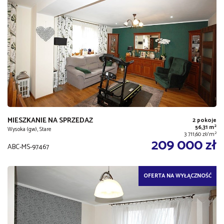
MIESZKANIE NA SPRZEDAŻ
2 pokoje
2
56,31 m
Wysoka (gw), Stare
2
3 711,60 zł/m
209 000 zł
ABC-MS-97467
OFERTA NA WYŁĄCZNOŚĆ