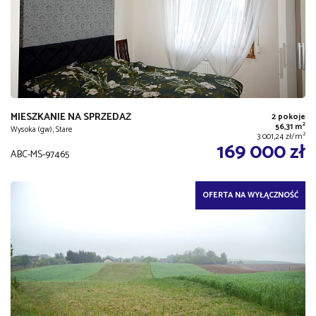
MIESZKANIE NA SPRZEDAŻ
2 pokoje
2
56,31 m
Wysoka (gw), Stare
2
3 001,24 zł/m
169 000 zł
ABC-MS-97465
OFERTA NA WYŁĄCZNOŚĆ