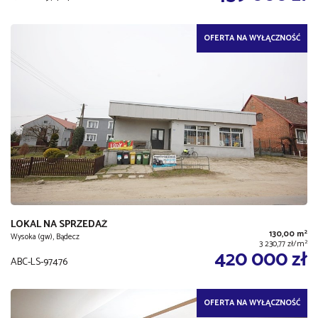
OFERTA NA WYŁĄCZNOŚĆ
LOKAL NA SPRZEDAŻ
2
130,00 m
Wysoka (gw), Bądecz
2
3 230,77 zł/m
420 000 zł
ABC-LS-97476
OFERTA NA WYŁĄCZNOŚĆ