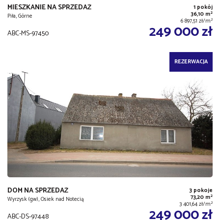
MIESZKANIE NA SPRZEDAŻ
1 pokój
2
36,10 m
Piła, Górne
2
6 897,51 zł/m
249 000 zł
ABC-MS-97450
REZERWACJA
DOM NA SPRZEDAŻ
3 pokoje
2
73,20 m
Wyrzysk (gw), Osiek nad Notecią
2
3 401,64 zł/m
249 000 zł
ABC-DS-97448