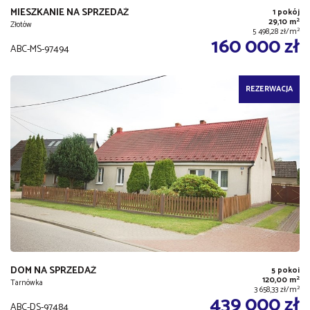
MIESZKANIE NA SPRZEDAŻ
1 pokój
2
29,10 m
Złotów
2
5 498,28 zł/m
160 000 zł
ABC-MS-97494
REZERWACJA
DOM NA SPRZEDAŻ
5 pokoi
2
120,00 m
Tarnówka
2
3 658,33 zł/m
439 000 zł
ABC-DS-97484