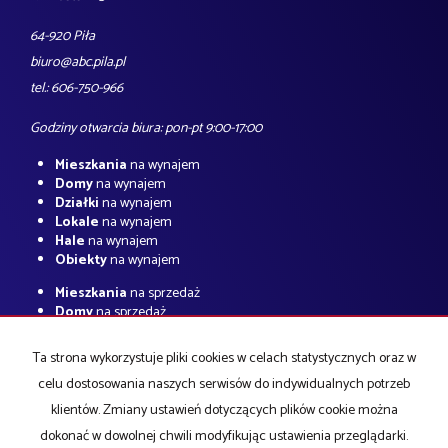
64-920 Piła
biuro@abc.pila.pl
tel.: 606-750-966
Godziny otwarcia biura: pon-pt 9:00-17:00
Mieszkania
na wynajem
Domy
na wynajem
Działki
na wynajem
Lokale
na wynajem
Hale
na wynajem
Obiekty
na wynajem
Mieszkania
na sprzedaż
Domy
na sprzedaż
Działki
na sprzedaż
Lokale
na sprzedaż
Ta strona wykorzystuje pliki cookies w celach statystycznych oraz w
Hale
na sprzedaż
celu dostosowania naszych serwisów do indywidualnych potrzeb
Obiekty
na sprzedaż
klientów. Zmiany ustawień dotyczących plików cookie można
Strona główna
O firmie
notatnik
Kup
Sprzedaj
Kredyty
Kontakt
dokonać w dowolnej chwili modyfikując ustawienia przeglądarki.