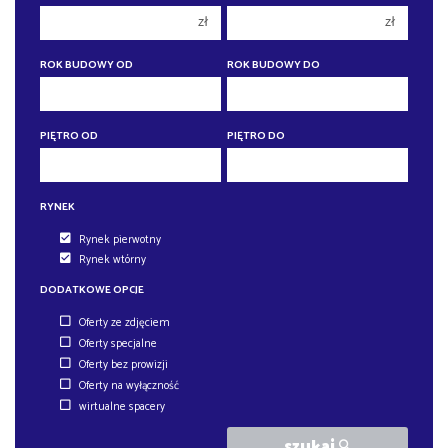
4 pokoje
4 pokoje
zł
zł
5 pokoi
5 pokoi
6 pokoi
6 pokoi
ROK BUDOWY OD
ROK BUDOWY DO
PIĘTRO OD
PIĘTRO DO
RYNEK
Rynek pierwotny
Rynek wtórny
DODATKOWE OPCJE
Oferty ze zdjęciem
Oferty specjalne
Oferty bez prowizji
Oferty na wyłączność
wirtualne spacery
szukaj