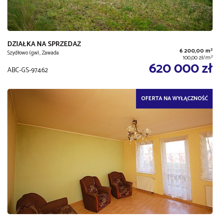
DZIAŁKA NA SPRZEDAŻ
2
6 200,00 m
Szydłowo (gw), Zawada
2
100,00 zł/m
620 000 zł
ABC-GS-97462
OFERTA NA WYŁĄCZNOŚĆ