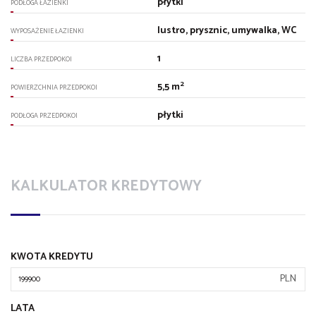
płytki
PODŁOGA ŁAZIENKI
lustro, prysznic, umywalka, WC
WYPOSAŻENIE ŁAZIENKI
1
LICZBA PRZEDPOKOI
2
5,5 m
POWIERZCHNIA PRZEDPOKOI
płytki
PODŁOGA PRZEDPOKOI
KALKULATOR KREDYTOWY
KWOTA KREDYTU
PLN
LATA