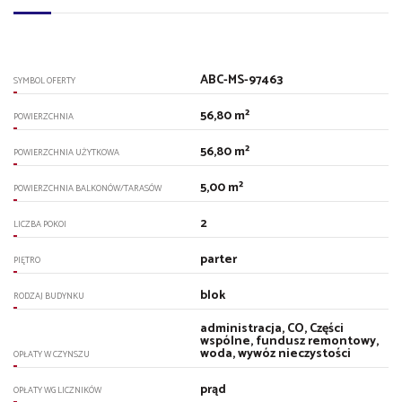
ABC-MS-97463
SYMBOL OFERTY
56,80 m²
POWIERZCHNIA
56,80 m²
POWIERZCHNIA UŻYTKOWA
5,00 m²
POWIERZCHNIA BALKONÓW/TARASÓW
2
LICZBA POKOI
parter
PIĘTRO
blok
RODZAJ BUDYNKU
administracja, CO, Części
wspólne, fundusz remontowy,
woda, wywóz nieczystości
OPŁATY W CZYNSZU
prąd
OPŁATY WG LICZNIKÓW