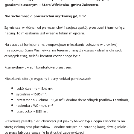
garażami blaszanymi – Stara Wiśniewka, gmina Zakrzewo.
Nieruchomość o powierzchni użytkowej 56,8 m².
Są miejsca, w których od pierwszej chwili czujesz spokój, przestrzeń i harmonię z
naturą. To mieszkanie jest właśnie takim miejscem.
Na sprzedaż funkcjonalne, dwupokojowe mieszkanie położone w urokliwej
miejscowości Stara Wiśniewka, na terenie gminy Zakrzewo – idealne dla osób
ceniących ciszę, zieleń i komfort codziennego życia.
Przemyślany układ i komfortowa przestrzeń.
Mieszkanie oferuje wygodny i jasny rozkład pomieszczeń:
pokój dzienny – 18,30 m²,
sypialnia – 10,80 m²,
przestronna kuchnia – 16,70 m² (idealna do wspólnych posiłków i spotkań),
łazienka z WC – 5,50 m²,
przedpokój – 5,50 m².
Prawdziwą perełką nieruchomości jest piękny balkon typu loggia z widokiem na
strefę zieloną oraz plac zabaw – idealne miejsce na poranną kawę, chwilę relaksu
po pracy lub obserwowanie beztroskiej zabawy dzieci.