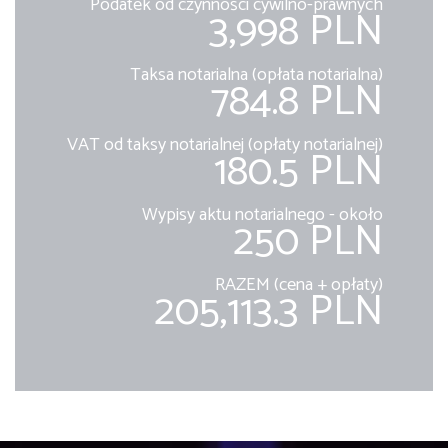
Podatek od czynności cywilno-prawnych
3,998 PLN
Taksa notarialna (opłata notarialna)
784.8 PLN
VAT od taksy notarialnej (opłaty notarialnej)
180.5 PLN
Wypisy aktu notarialnego - około
250 PLN
RAZEM (cena + opłaty)
205,113.3 PLN