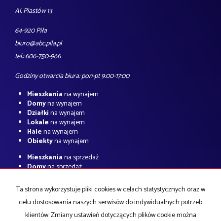
Al. Piastów 13
64-920 Piła
biuro@abc.pila.pl
tel.: 606-750-966
Godziny otwarcia biura: pon-pt 9:00-17:00
Mieszkania
na wynajem
Domy
na wynajem
Działki
na wynajem
Lokale
na wynajem
Hale
na wynajem
Obiekty
na wynajem
Mieszkania
na sprzedaż
Domy
na sprzedaż
Działki
na sprzedaż
Lokale
na sprzedaż
Ta strona wykorzystuje pliki cookies w celach statystycznych oraz w
Hale
na sprzedaż
celu dostosowania naszych serwisów do indywidualnych potrzeb
Obiekty
na sprzedaż
klientów. Zmiany ustawień dotyczących plików cookie można