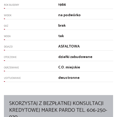
1986
ROK BUDOWY
na podwórko
WIDOK
brak
GAZ
tak
WODA
ASFALTOWA
DOJAZD
działki zabudowane
OTOCZENIE
C.O. miejskie
OGRZEWANIE
dwustronne
USYTUOWANIE
SKORZYSTAJ Z BEZPŁATNEJ KONSULTACJI
KREDYTOWEJ MAREK PARDO TEL. 606-250-