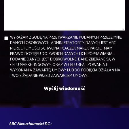
WYRAŻAM ZGODĘ NA PRZETWARZANIE PODANYCH PRZEZE MNIE
DANYCH OSOBOWYCH. ADMINISTRATOREM DANYCH JEST ABC
NIERUCHOMOŚCI S.C. IWONA PŁACZEK MAREK PARDO. MAM
PRAWO DOSTĘPU DO SWOICH DANYCH I ICH POPRAWIANIA.
PODANIE DANYCH JEST DOBROWOLNE. DANE ZBIERANE SĄ W
CELU MARKETINGOWYM ORAZ W CELU REALIZOWANIA I
WYKONANIA ZAWARTEJ UMOWY LUB DO PODJĘCIA DZIAŁAŃ NA
TWOJE ŻĄDANIE PRZED ZAWARCIEM UMOWY.
ABC Nieruchomości S.C.: