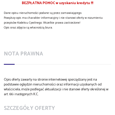
BEZPŁATNA POMOC w uzyskaniu kredytu !!!
Dane opisu nieruchomości podane są przez zamawiającego.
Powyższy opis ma charakter informacyjny i nie stanowi oferty w rozumieniu
przepisów Kodeksu Cywilnego. Wszelkie prawa zastrzeżone!
Opis oraz zdjęcia są własnością biura.
NOTA PRAWNA
Opis oferty zawarty na stronie internetowej sporządzany jest na
podstawie oględzin nieruchomości oraz informacji uzyskanych od
właściciela, może podlegać aktualizacji i nie stanowi oferty określonej w
art. 66 i następnych K.C.
SZCZEGÓŁY OFERTY