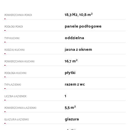
2
18,3 M2, 10,8 m
POWIERZCHNIA POKOI
panele podłogowe
PODŁOGI POKOI
oddzielna
TYP KUCHNI
jasna z oknem
RODZAJ KUCHNI
2
16,7 m
POWIERZCHNIA KUCHNI
płytki
PODŁOGA KUCHNI
razem z wc
TYP ŁAZIENKI
1
LICZBA ŁAZIENEK
2
5,5 m
POWIERZCHNIA ŁAZIENKI
glazura
GLAZURA ŁAZIENKI