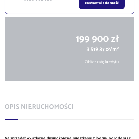
zostaw wiadomość
199 900 zł
2
3 519,37 zł/m
Oblicz ratę kredytu
OPIS NIERUCHOMOŚCI
Na sprzedaż wyjątkowe dwupokojowe mieszkanie z loggią, ogrodem i 2