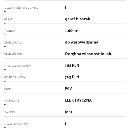
1
LICZBA PIĘTER W BUDYNKU
garaż blaszak
GARAŻ
7,60 m²
PIWNICA
do wprowadzenia
STAN LOKALU
Odrębna własność lokalu
STAN PRAWNY
763 PLN
MIES. CZYNSZ ADMIN.
763 PLN
CZYNSZ ZIMOWY
PCV
OKNA
ELEKTRYCZNA
INSTALACJE
jest
BALKON
1
LICZBA BALKONÓW