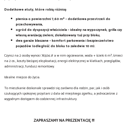
Dodatkowe atuty, które robią różnicę:
piwnica o powierzchni 7,60 m² – dodatkowa przestrzeń do
przechowywania,
ogród do dyspozycji właściciela – idealny na wypoczynek, grilla czy
własną aranżację zieleni, zlokalizowany tuż przy bloku,
dwa garaże blaszane – komfort parkowania i bezpieczeństwo
pojazdów (odległość do bloku to zaledwie 10 m).
Czynsz na 2 osoby wynosi 763,04 zł a w nim ogrzewanie, woda + ścieki 6 m³, śmieci
na 2 os., koszty bieżącej eksploatacji, energii elektrycznej w klatkach, przeglądów,
administracji, fundusz remontowy.
Idealne miejsce do życia.
To mieszkanie doskonale sprawdzi się zarówno dla rodzin, par, jak i osób
szukających spokojnej przystani z dala od miejskiego zgiełku, a jednocześnie z
wygodnym dostępem do codziennej infrastruktury.
ZAPRASZAMY NA PREZENTACJĘ !!!