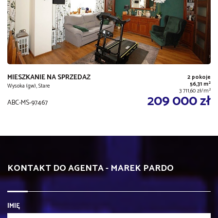
MIESZKANIE NA SPRZEDAŻ
2 pokoje
2
56,31 m
Wysoka (gw), Stare
2
3 711,60 zł/m
209 000 zł
ABC-MS-97467
KONTAKT DO AGENTA - MAREK PARDO
IMIĘ