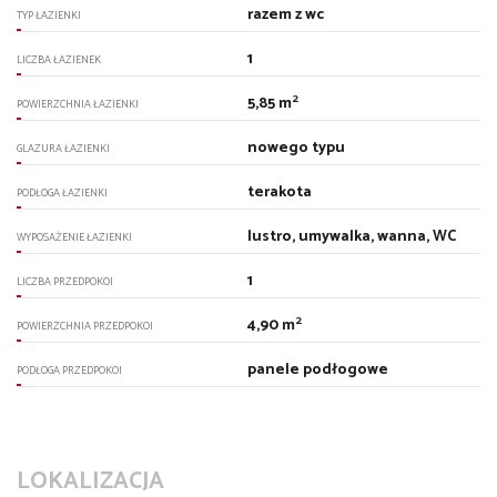
razem z wc
TYP ŁAZIENKI
1
LICZBA ŁAZIENEK
2
5,85 m
POWIERZCHNIA ŁAZIENKI
nowego typu
GLAZURA ŁAZIENKI
terakota
PODŁOGA ŁAZIENKI
lustro, umywalka, wanna, WC
WYPOSAŻENIE ŁAZIENKI
1
LICZBA PRZEDPOKOI
2
4,90 m
POWIERZCHNIA PRZEDPOKOI
panele podłogowe
PODŁOGA PRZEDPOKOI
LOKALIZACJA