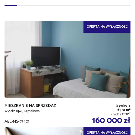
OFERTA NA WYŁĄCZNOŚĆ
MIESZKANIE NA SPRZEDAŻ
3 pokoje
2
61,70 m
Wysoka (gw), Kijaszkowo
2
2 593,19 zł/m
160 000 zł
ABC-MS-97401
OFERTA NA WYŁĄCZNOŚĆ