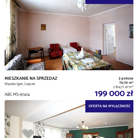
MIESZKANIE NA SPRZEDAŻ
2 pokoje
2
70,70 m
Wysoka (gw), Czajcze
2
2 814,71 zł/m
199 000 zł
ABC-MS-97414
OFERTA NA WYŁĄCZNOŚĆ