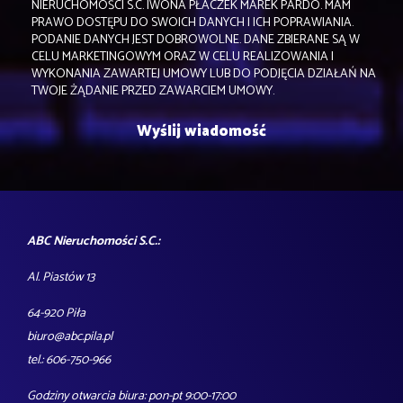
NIERUCHOMOŚCI S.C. IWONA PŁACZEK MAREK PARDO. MAM
PRAWO DOSTĘPU DO SWOICH DANYCH I ICH POPRAWIANIA.
PODANIE DANYCH JEST DOBROWOLNE. DANE ZBIERANE SĄ W
CELU MARKETINGOWYM ORAZ W CELU REALIZOWANIA I
WYKONANIA ZAWARTEJ UMOWY LUB DO PODJĘCIA DZIAŁAŃ NA
TWOJE ŻĄDANIE PRZED ZAWARCIEM UMOWY.
ABC Nieruchomości S.C.:
Al. Piastów 13
64-920 Piła
biuro@abc.pila.pl
tel.: 606-750-966
Godziny otwarcia biura: pon-pt 9:00-17:00