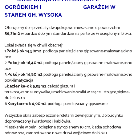
OGRÓDKIEM I GARAŻEM W
STAREM GM. WYSOKA
Oferujemy do sprzedaży dwupokojowe mieszkanie o powierzchni
56,31m2
w bardzo dobrym standardzie na parterze w ocieplonym bloku.
Lokal składa się w chwili obecnej:
1.
Pokój-ok
14,50m2
podłoga panele,ściany gipsowane-malowane,okno
pcv
2.
Pokój-ok 16,40m2
podłoga panele,ściany gipsowane-malowane,okno
pcv
3
.Pokój-ok 14,80m2
podłoga panele,ściany gipsowane-malowane,okno
pcv,klimatyzacja
5.
Łazienka-ok 5,85m2
całość glazura i
terakota,wanna,umywalka,umeblowanie-szafki wiszące i stojące,piękne-
duże lustro
6.
Korytarz-
ok 4,90m2 p
odłoga panele,ściany gipsowane
Wszystkie okna zabezpieczone roletami zewnętrznymi. Do budynku
doprowadzony światłowód i kablówka.
Mieszkanie w pełni ocieplone styropianem 10 cm, klatka schodowa
odnowiona, zamontowane nowe drzwi wejściowe do bloku.