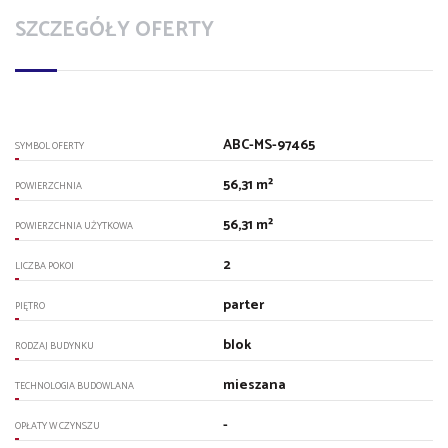
SZCZEGÓŁY OFERTY
ABC-MS-97465
SYMBOL OFERTY
56,31 m²
POWIERZCHNIA
56,31 m²
POWIERZCHNIA UŻYTKOWA
2
LICZBA POKOI
parter
PIĘTRO
blok
RODZAJ BUDYNKU
mieszana
TECHNOLOGIA BUDOWLANA
-
OPŁATY W CZYNSZU