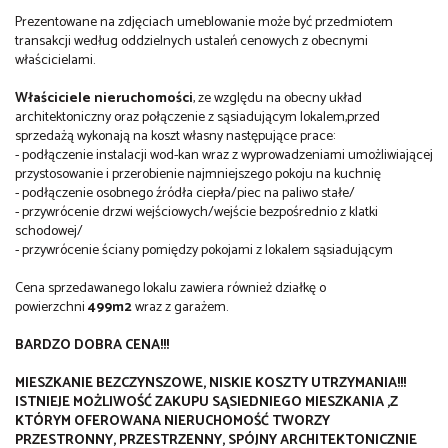
Prezentowane na zdjęciach umeblowanie może być przedmiotem
transakcji według oddzielnych ustaleń cenowych z obecnymi
właścicielami.
Właściciele nieruchomości
, ze względu na obecny układ
architektoniczny oraz połączenie z sąsiadującym lokalem,przed
sprzedażą wykonają na koszt własny następujące prace:
- podłączenie instalacji wod-kan wraz z wyprowadzeniami umożliwiającej
przystosowanie i przerobienie najmniejszego pokoju na kuchnię
- podłączenie osobnego źródła ciepła/piec na paliwo stałe/
- przywrócenie drzwi wejściowych/wejście bezpośrednio z klatki
schodowej/
- przywrócenie ściany pomiędzy pokojami z lokalem sąsiadującym
Cena sprzedawanego lokalu zawiera również działkę o
powierzchni
499m2
wraz z garażem.
BARDZO DOBRA CENA!!!
MIESZKANIE BEZCZYNSZOWE, NISKIE KOSZTY UTRZYMANIA!!!
ISTNIEJE MOŻLIWOŚĆ ZAKUPU SĄSIEDNIEGO MIESZKANIA ,Z
KTÓRYM OFEROWANA NIERUCHOMOŚĆ TWORZY
PRZESTRONNY, PRZESTRZENNY, SPÓJNY ARCHITEKTONICZNIE