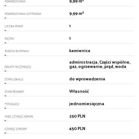
9,99 m²
POWIERZCHNIA
9,99 m²
POWIERZCHNIA UŻYTKOWA
1
LICZBA POKOI
1
PIĘTRO
kamienica
RODZAJ BUDYNKU
administracja, Części wspólne,
gaz, ogrzewanie, prąd, woda
OPŁATY W CZYNSZU
do wprowadzenia
STAN LOKALU
Własność
STAN PRAWNY
jednomiesięczna
TYP KAUCJI
250 PLN
MIES. CZYNSZ ADMIN.
450 PLN
CZYNSZ ZIMOWY