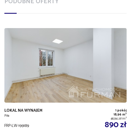
PODOBNE OFERTY
LOKAL NA WYNAJEM
1 pokój
2
18,96 m
Piła
2
46,94 zł/m
890 zł
FRP-LW-199189