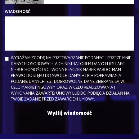
WIADOMOŚĆ
WYRAŻAM ZGODĘ NA PRZETWARZANIE PODANYCH PRZEZE MNIE
DANYCH OSOBOWYCH. ADMINISTRATOREM DANYCH JEST ABC
NIERUCHOMOŚCI S.C. IWONA PŁACZEK MAREK PARDO. MAM
PRAWO DOSTĘPU DO SWOICH DANYCH I ICH POPRAWIANIA.
PODANIE DANYCH JEST DOBROWOLNE. DANE ZBIERANE SĄ W
CELU MARKETINGOWYM ORAZ W CELU REALIZOWANIA I
WYKONANIA ZAWARTEJ UMOWY LUB DO PODJĘCIA DZIAŁAŃ NA
TWOJE ŻĄDANIE PRZED ZAWARCIEM UMOWY.