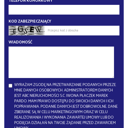
TELEFON KOMÓRKOWY
KOD ZABEZPIECZAJĄCY
WIADOMOŚĆ
WYRAŻAM ZGODĘ NA PRZETWARZANIE PODANYCH PRZEZE
MNIE DANYCH OSOBOWYCH. ADMINISTRATOREM DANYCH
JEST ABC NIERUCHOMOŚCI S.C. IWONA PŁACZEK MAREK
PARDO. MAM PRAWO DOSTĘPU DO SWOICH DANYCH I ICH
POPRAWIANIA. PODANIE DANYCH JEST DOBROWOLNE. DANE
ZBIERANE SĄ W CELU MARKETINGOWYM ORAZ W CELU
REALIZOWANIA I WYKONANIA ZAWARTEJ UMOWY LUB DO
PODJĘCIA DZIAŁAŃ NA TWOJE ŻĄDANIE PRZED ZAWARCIEM