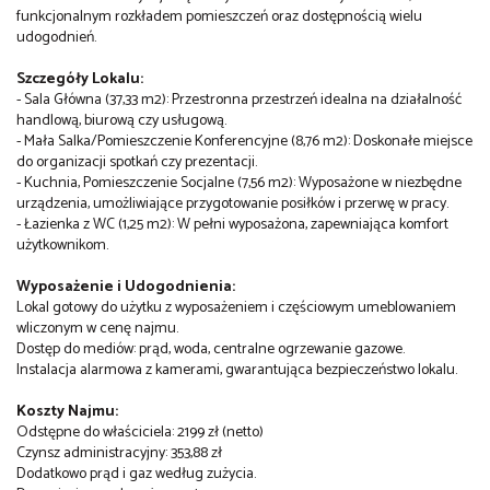
funkcjonalnym rozkładem pomieszczeń oraz dostępnością wielu
udogodnień.
Szczegóły Lokalu:
- Sala Główna (37,33 m2): Przestronna przestrzeń idealna na działalność
handlową, biurową czy usługową.
- Mała Salka/Pomieszczenie Konferencyjne (8,76 m2): Doskonałe miejsce
do organizacji spotkań czy prezentacji.
- Kuchnia, Pomieszczenie Socjalne (7,56 m2): Wyposażone w niezbędne
urządzenia, umożliwiające przygotowanie posiłków i przerwę w pracy.
- Łazienka z WC (1,25 m2): W pełni wyposażona, zapewniająca komfort
użytkownikom.
Wyposażenie i Udogodnienia:
Lokal gotowy do użytku z wyposażeniem i częściowym umeblowaniem
wliczonym w cenę najmu.
Dostęp do mediów: prąd, woda, centralne ogrzewanie gazowe.
Instalacja alarmowa z kamerami, gwarantująca bezpieczeństwo lokalu.
Koszty Najmu:
Odstępne do właściciela: 2199 zł (netto)
Czynsz administracyjny: 353,88 zł
Dodatkowo prąd i gaz według zużycia.