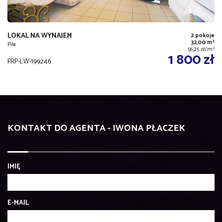
LOKAL NA WYNAJEM
2 pokoje
2
32,00 m
Piła
2
56,25 zł/m
1 800 zł
FRP-LW-199246
KONTAKT DO AGENTA - IWONA PŁACZEK
IMIĘ
E-MAIL