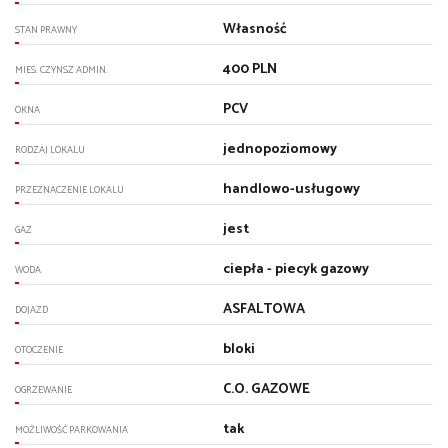
Własność
STAN PRAWNY
400 PLN
MIES. CZYNSZ ADMIN.
PCV
OKNA
jednopoziomowy
RODZAJ LOKALU
handlowo-usługowy
PRZEZNACZENIE LOKALU
jest
GAZ
ciepła - piecyk gazowy
WODA
ASFALTOWA
DOJAZD
bloki
OTOCZENIE
C.O. GAZOWE
OGRZEWANIE
tak
MOŻLIWOŚĆ PARKOWANIA