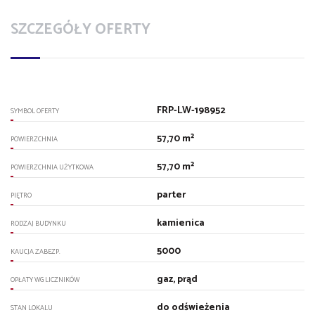
SZCZEGÓŁY OFERTY
FRP-LW-198952
SYMBOL OFERTY
57,70 m²
POWIERZCHNIA
57,70 m²
POWIERZCHNIA UŻYTKOWA
parter
PIĘTRO
kamienica
RODZAJ BUDYNKU
5000
KAUCJA ZABEZP.
gaz, prąd
OPŁATY WG LICZNIKÓW
do odświeżenia
STAN LOKALU