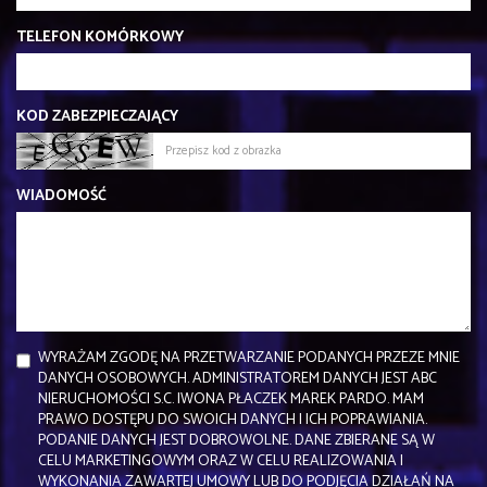
TELEFON KOMÓRKOWY
KOD ZABEZPIECZAJĄCY
WIADOMOŚĆ
WYRAŻAM ZGODĘ NA PRZETWARZANIE PODANYCH PRZEZE MNIE
DANYCH OSOBOWYCH. ADMINISTRATOREM DANYCH JEST ABC
NIERUCHOMOŚCI S.C. IWONA PŁACZEK MAREK PARDO. MAM
PRAWO DOSTĘPU DO SWOICH DANYCH I ICH POPRAWIANIA.
PODANIE DANYCH JEST DOBROWOLNE. DANE ZBIERANE SĄ W
CELU MARKETINGOWYM ORAZ W CELU REALIZOWANIA I
WYKONANIA ZAWARTEJ UMOWY LUB DO PODJĘCIA DZIAŁAŃ NA