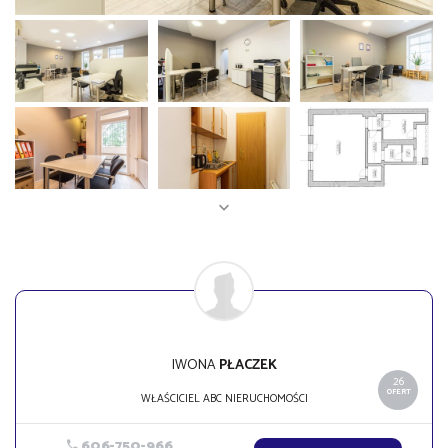
IWONA
PŁACZEK
26
OFERT
WŁAŚCICIEL ABC NIERUCHOMOŚCI
606-750-966