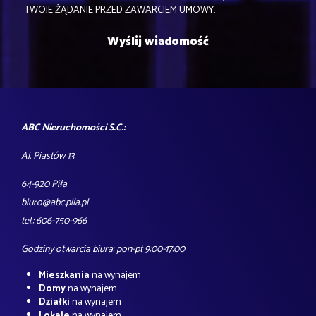
TWOJE ŻĄDANIE PRZED ZAWARCIEM UMOWY.
ABC Nieruchomości S.C.:
Al. Piastów 13
64-920 Piła
biuro@abc.pila.pl
tel.: 606-750-966
Godziny otwarcia biura: pon-pt 9:00-17:00
Mieszkania
na wynajem
Domy
na wynajem
Działki
na wynajem
Lokale
na wynajem