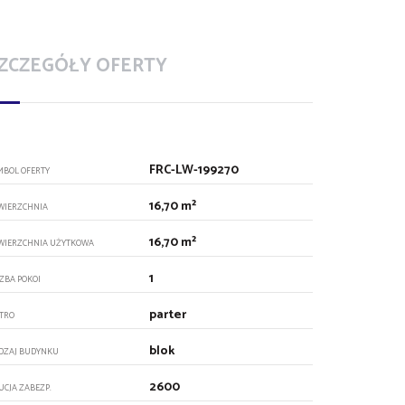
ZCZEGÓŁY OFERTY
FRC-LW-199270
MBOL OFERTY
16,70 m²
WIERZCHNIA
16,70 m²
WIERZCHNIA UŻYTKOWA
1
CZBA POKOI
parter
ĘTRO
blok
DZAJ BUDYNKU
2600
UCJA ZABEZP.