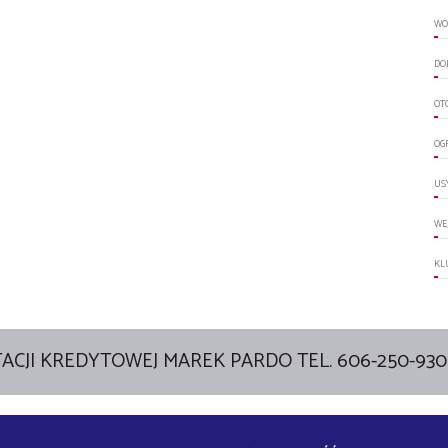
WO
DO
OT
OG
US
WE
KL
ACJI KREDYTOWEJ MAREK PARDO TEL. 606-250-930