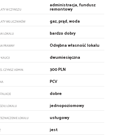
administracja, fundusz
remontowy
ŁATY W CZYNSZU
gaz, prąd, woda
ŁATY WG LICZNIKÓW
bardzo dobry
AN LOKALU
Odrębna własność lokalu
AN PRAWNY
dwumiesięczna
P KAUCJI
300 PLN
ES. CZYNSZ ADMIN.
PCV
NA
dobre
STALACJE
jednopoziomowy
DZAJ LOKALU
usługowy
ZEZNACZENIE LOKALU
jest
Z