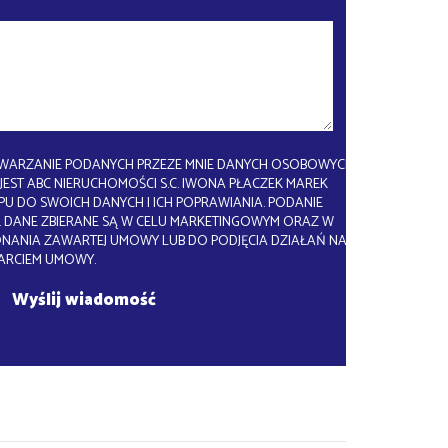
WARZANIE PODANYCH PRZEZE MNIE DANYCH OSOBOWYCH.
EST ABC NIERUCHOMOŚCI S.C. IWONA PŁACZEK MAREK
U DO SWOICH DANYCH I ICH POPRAWIANIA. PODANIE
 DANE ZBIERANE SĄ W CELU MARKETINGOWYM ORAZ W
ONANIA ZAWARTEJ UMOWY LUB DO PODJĘCIA DZIAŁAŃ NA
ARCIEM UMOWY.