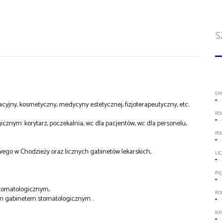
S
SY
cyjny, kosmetyczny, medycyny estetycznej, fizjoterapeutyczny, etc.
PO
znym: korytarz, poczekalnia, wc dla pacjentów, wc dla personelu,
PO
wego w Chodzieży oraz licznych gabinetów lekarskich,
LI
PI
stomatologicznym,
RO
cym gabinetem stomatologicznym .
KA