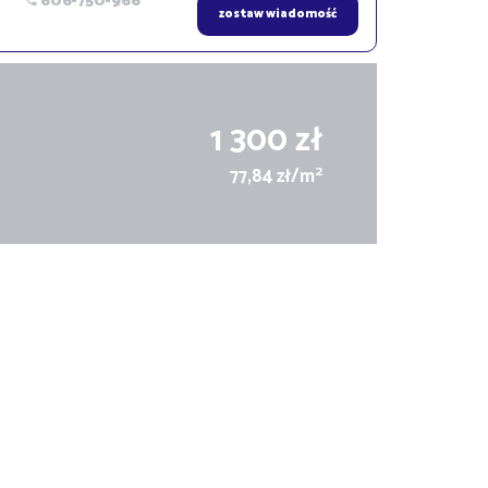
606-750-966
zostaw wiadomość
1 300 zł
2
77,84 zł/m