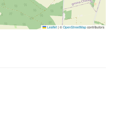
Leaflet
|
©
OpenStreetMap
contributors