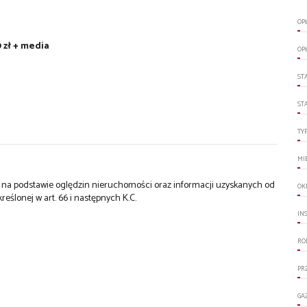
OP
 zł + media
OP
ST
ST
TY
MI
st na podstawie oględzin nieruchomości oraz informacji uzyskanych od
OK
kreślonej w art. 66 i następnych K.C.
IN
RO
PR
GA