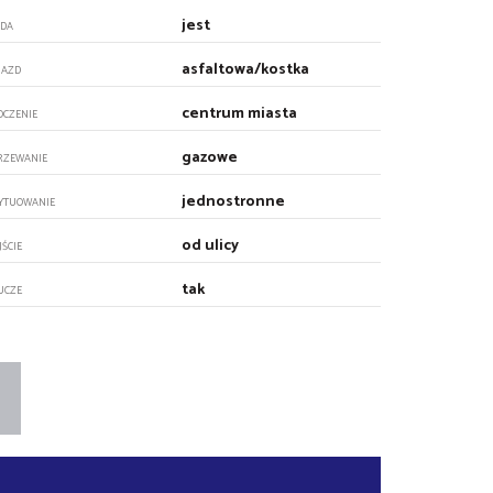
jest
DA
asfaltowa/kostka
JAZD
centrum miasta
OCZENIE
gazowe
RZEWANIE
jednostronne
YTUOWANIE
od ulicy
JŚCIE
tak
UCZE