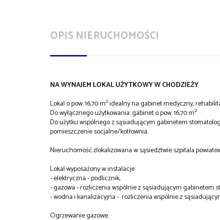
OPIS NIERUCHOMOŚCI
NA WYNAJEM LOKAL UŻYTKOWY W CHODZIEŻY
2
Lokal o pow. 16,70 m
idealny na gabinet medyczny, rehabilita
2
Do wyłącznego użytkowania: gabinet o pow. 16,70 m
.
Do użytku wspólnego z sąsiadującym gabinetem stomatologic
pomieszczenie socjalne/kotłownia.
Nieruchomość zlokalizowana w sąsiedztwie szpitala powiato
Lokal wyposażony w instalacje:
- elektryczna - podlicznik,
- gazowa - rozliczenia wspólnie z sąsiadującym gabinetem 
- wodna i kanalizacyjna - rozliczenia wspólnie z sąsiadują
Ogrzewanie gazowe.