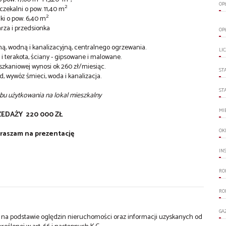
OP
2
oczekalni o pow. 11,40 m
2
nki o pow. 6,40 m
arza i przedsionka
OP
ną, wodną i kanalizacyjną, centralnego ogrzewania.
LI
 terakota, ściany - gipsowane i malowane.
szkaniowej wynosi ok 260 zł/miesiąc.
ST
, wywóz śmieci, woda i kanalizacja.
ST
u użytkowania na lokal mieszkalny
MI
ZEDAŻY 220 000 ZŁ
OK
praszam na prezentację
IN
RO
RO
GA
st na podstawie oględzin nieruchomości oraz informacji uzyskanych od