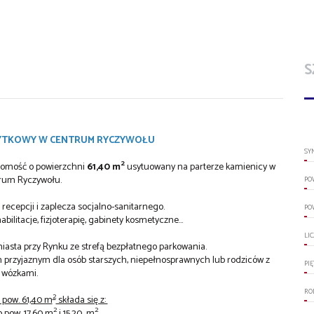
S
ŻYTKOWY W CENTRUM RYCZYWOŁU
SY
2
chomość o powierzchni
61,40 m
usytuowany na parterze kamienicy w
rum Ryczywołu.
PO
 recepcji i zaplecza socjalno-sanitarnego.
PO
ilitacje, fizjoterapię, gabinety kosmetyczne...
LI
iasta przy Rynku ze strefą bezpłatnego parkowania.
em przyjaznym dla osób starszych, niepełnosprawnych lub rodziców z
PI
wózkami.
RO
2
pow. 61,40 m
składa się z:
2
2
o pow. 17,60 m
i 15,20 m
,