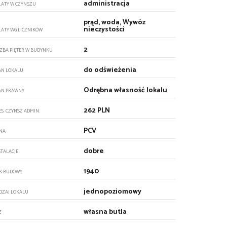
administracja
ŁATY W CZYNSZU
prąd, woda, Wywóz
nieczystości
ŁATY WG LICZNIKÓW
2
CZBA PIĘTER W BUDYNKU
do odświeżenia
AN LOKALU
Odrębna własność lokalu
AN PRAWNY
262 PLN
ES. CZYNSZ ADMIN.
PCV
NA
dobre
STALACJE
1940
K BUDOWY
jednopoziomowy
DZAJ LOKALU
własna butla
Z