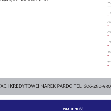
kreślonej w art. 66 i następnych K.C.
WO
DO
OT
OG
US
RO
WE
ACJI KREDYTOWEJ MAREK PARDO TEL. 606-250-930
WIADOMOŚĆ