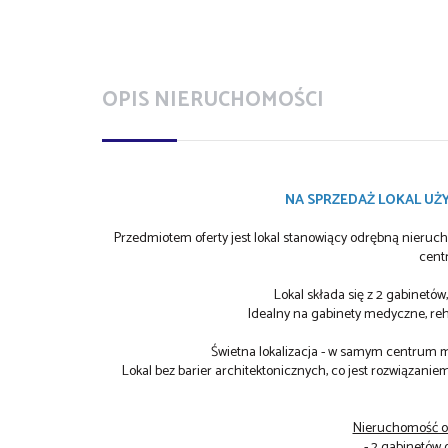
OPIS NIERUCHOMOŚCI
NA SPRZEDAŻ LOKAL U
Przedmiotem oferty jest lokal stanowiący odrębną nieru
cent
Lokal składa się z 2 gabinetów,
Idealny na gabinety medyczne, rehab
Świetna lokalizacja - w samym centrum m
Lokal bez barier architektonicznych, co jest rozwiązani
Nieruchomość o 
- 2 gabinetów 