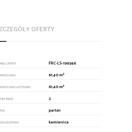
ZCZEGÓŁY OFERTY
FRC-LS-199346
MBOL OFERTY
61,40 m²
WIERZCHNIA
61,40 m²
WIERZCHNIA UŻYTKOWA
2
CZBA POKOI
parter
ĘTRO
kamienica
DZAJ BUDYNKU