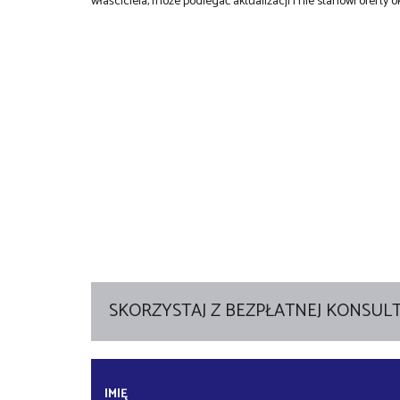
właściciela, może podlegać aktualizacji i nie stanowi oferty o
SKORZYSTAJ Z BEZPŁATNEJ KONSULT
IMIĘ