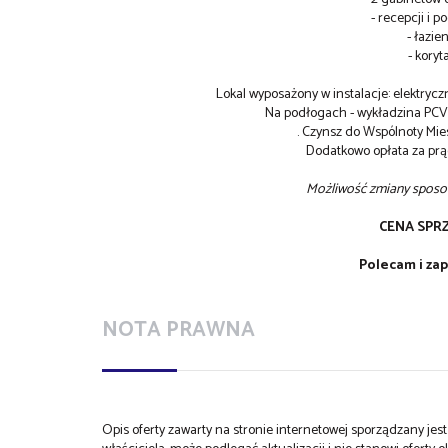
- recepcji i p
- łazie
- koryt
Lokal wyposażony w instalacje: elektrycz
Na podłogach - wykładzina PCV i
. Czynsz do Wspólnoty Mie
Dodatkowo opłata za prąd
Możliwość zmiany sposob
CENA SPR
Polecam i za
NOTA PRAWNA
Opis oferty zawarty na stronie internetowej sporządzany je