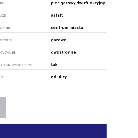
piec gazowy dwufunkcyjny
DA
asfalt
JAZD
centrum miasta
OCZENIE
gazowe
RZEWANIE
dwustronne
YTUOWANIE
tak
LETY ANTYWŁAMANIOWE
od ulicy
JŚCIE