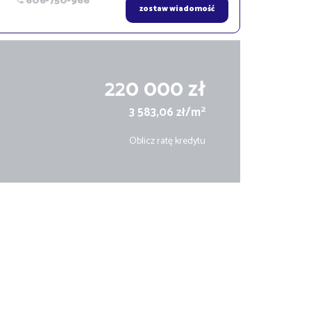
606-750-966
zostaw wiadomość
220 000 zł
2
3 583,06 zł/m
Oblicz ratę kredytu