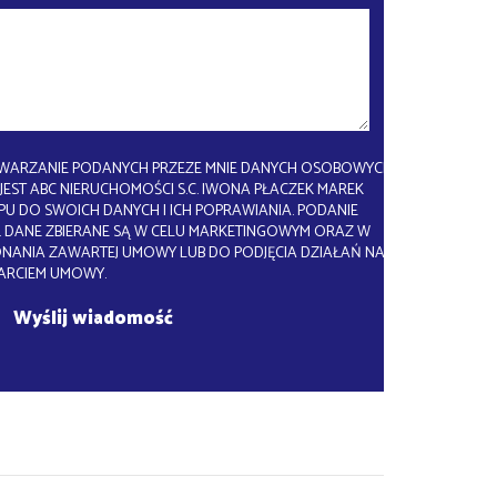
WARZANIE PODANYCH PRZEZE MNIE DANYCH OSOBOWYCH.
EST ABC NIERUCHOMOŚCI S.C. IWONA PŁACZEK MAREK
U DO SWOICH DANYCH I ICH POPRAWIANIA. PODANIE
 DANE ZBIERANE SĄ W CELU MARKETINGOWYM ORAZ W
ONANIA ZAWARTEJ UMOWY LUB DO PODJĘCIA DZIAŁAŃ NA
ARCIEM UMOWY.